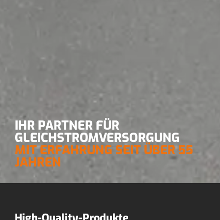
IHR PARTNER FÜR
GLEICHSTROM­VERSORGUNG
MIT ERFAHRUNG SEIT ÜBER 55
JAHREN
High-Quality-Produkte