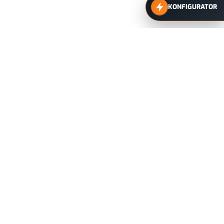
KONFIGURATOR
SIE BENÖTIGEN EINE INDIVIDUELLE
BERATUNG ODER
EINE AUF IHRE ANWENDUNG
ZUGESCHNITTENE LÖSUNG?
Kontaktieren Sie uns gerne für eine
persönliche Produktanfrage.